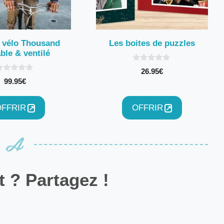
 vélo Thousand
Les boites de puzzles
ble & ventilé
0
26.95
€
s
99.95
€
u
s
r
5
OFFRIR
OFFRIR
 ? Partagez !