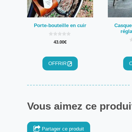
Porte-bouteille en cuir
Casque
régla
0
43.00
€
s
0
u
r
u
5
r
5
OFFRIR
Vous aimez ce produit
Partager ce produit