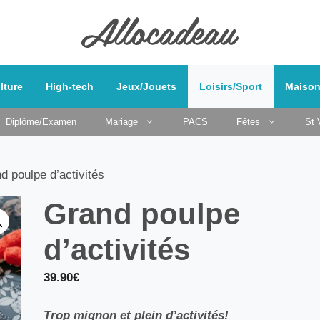
lture
High-tech
Jeux/Jouets
Loisirs/Sport
Maison
Diplôme/Examen
Mariage
PACS
Fêtes
St 
d poulpe d’activités
Grand poulpe
d’activités
39.90
€
Trop mignon et plein d’activités!