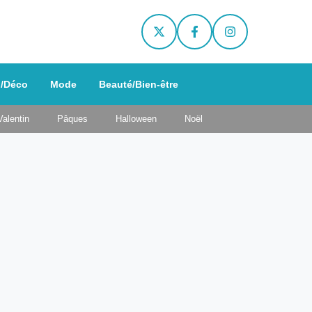
/Déco
Mode
Beauté/Bien-être
Valentin
Pâques
Halloween
Noël