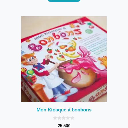
Mon Kiosque à bonbons
0
25.50
€
s