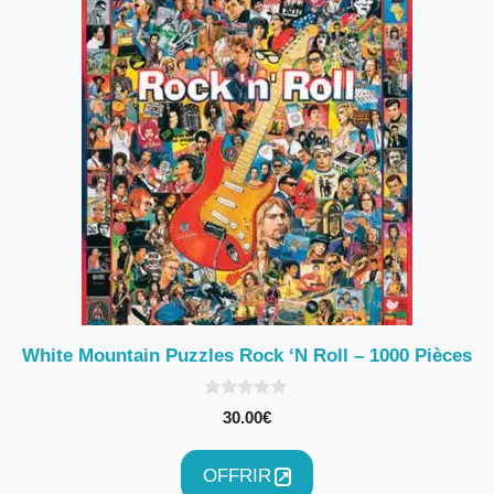
White Mountain Puzzles Rock ‘N Roll – 1000 Pièces
0
30.00
€
s
u
r
5
OFFRIR