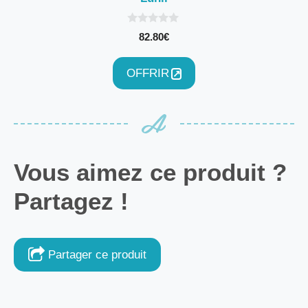
0
82.80
€
s
u
r
5
OFFRIR
Vous aimez ce produit ?
Partagez !
Partager ce produit